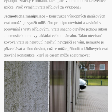
výklopná značky Hörmann, která patří v tomto oboru ke světové
špičce. Proč vyměnit vrata křídlová za výklopná?
Jednoduchá manipulace
– konstrukce výklopných garážových
vrat umožňuje využít odlišného principu otevírání a zavírání v
porovnání s vraty křídlovými, vrata snadno otevřete jednou rukou
a nemusíte k tomu vynakládat velkou námahu. Takto otevíraná
kovová vrata se nekroutí, nekřiví, nevzpříčí se vám, nemusíte je
přizvedávat a silou dovírat, což se může přihodit u křídlových vrat
dřevěné konstrukce, která se časem může zdeformovat.