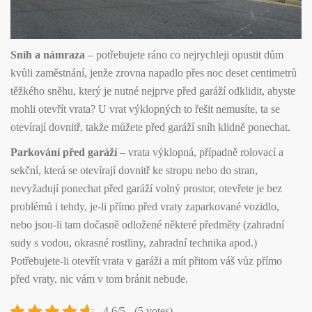
Sníh a námraza
– potřebujete ráno co nejrychleji opustit dům
kvůli zaměstnání, jenže zrovna napadlo přes noc deset centimetrů
těžkého sněhu, který je nutné nejprve před garáží odklidit, abyste
mohli otevřít vrata? U vrat výklopných to řešit nemusíte, ta se
otevírají dovnitř, takže můžete před garáží sníh klidně ponechat.
Parkování před garáží
– vrata výklopná, případně rolovací a
sekční, která se otevírají dovnitř ke stropu nebo do stran,
nevyžadují ponechat před garáží volný prostor, otevřete je bez
problémů i tehdy, je-li přímo před vraty zaparkované vozidlo,
nebo jsou-li tam dočasně odložené některé předměty (zahradní
sudy s vodou, okrasné rostliny, zahradní technika apod.)
Potřebujete-li otevřít vrata v garáži a mít přitom váš vůz přímo
před vraty, nic vám v tom bránit nebude.
4.6/5 - (5 votes)