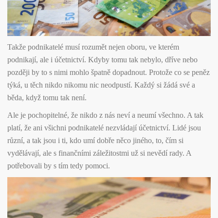
Takže podnikatelé musí rozumět nejen oboru, ve kterém
podnikají, ale i účetnictví. Kdyby tomu tak nebylo, dříve nebo
později by to s nimi mohlo špatně dopadnout. Protože co se peněz
týká, u těch nikdo nikomu nic neodpustí. Každý si žádá své a
běda, když tomu tak není.
Ale je pochopitelné, že nikdo z nás neví a neumí všechno. A tak
platí, že ani všichni podnikatelé nezvládají účetnictví. Lidé jsou
různí, a tak jsou i ti, kdo umí dobře něco jiného, to, čím si
vydělávají, ale s finančními záležitostmi už si nevědí rady. A
potřebovali by s tím tedy pomoci.