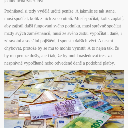
jednoduchá záležitost.
Podnikatel si tedy vydělá určité peníze. A jakmile se tak stane,
musí spočítat, kolik z nich za co utratí. Musí spočítat, kolik zaplatí,
aby zajistil další fungování svého podniku, musí správně spočítat
mzdy svých zaměstnanců, musí ze svého zisku vypočítat i daně, i
zdravotní a sociální pojištění, i spoustu dalších věcí. A nesmí
chybovat, protože by se mu to mohlo vymstít. A to nejen tak, že
by mu peníze došly, ale i tak, že by mohl následovat trest za
nesprávně vypočítané nebo odvedené daně a podobné platby.