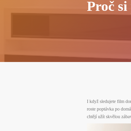
Proč si
I když sledujete film do
roste poptávka po domác
chtějí užít skvělou záb