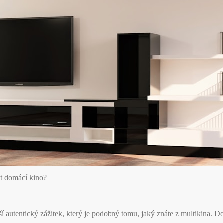
it domácí kino?
 autentický zážitek, který je podobný tomu, jaký znáte z multikina. D