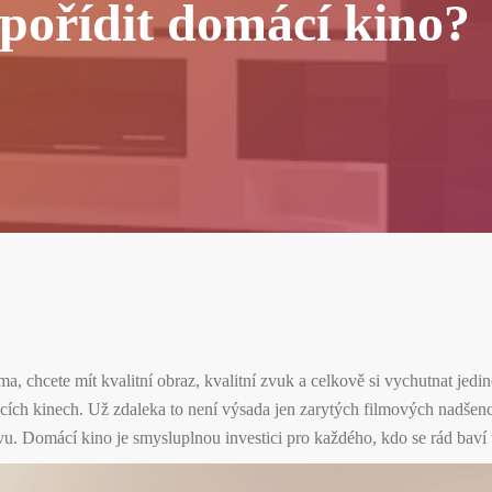
 pořídit domácí kino?
ma, chcete mít kvalitní obraz, kvalitní zvuk a celkově si vychutnat jedi
ích kinech. Už zdaleka to není výsada jen zarytých filmových nadšenců,
avu. Domácí kino je smysluplnou investici pro každého, kdo se rád baví