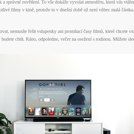
k a správné osvětlení. To vše dokáže vyvolat atmosféru, která vás vtáhn
otlivé filmy v kině, protože to v dnešní době už není vůbec malá částka
vat, nemusíte řešit vstupenky ani promítací časy filmů, které chcete v
v budete chtít. Ráno, odpoledne, večer na osežení s rodinou. Můžete sle