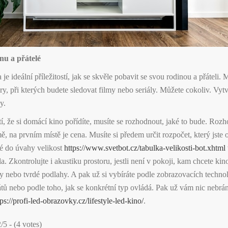
nu a přátelé
je ideální příležitostí, jak se skvěle pobavit se svou rodinou a přáteli. 
y, při kterých budete sledovat filmy nebo seriály. Můžete cokoliv. Vytvo
y.
í, že si domácí kino pořídíte, musíte se rozhodnout, jaké to bude. Roz
ě, na prvním místě je cena. Musíte si předem určit rozpočet, který jste
aké do úvahy velikost
https://www.svetbot.cz/tabulka-velikosti-bot.xhtml
 Zkontrolujte i akustiku prostoru, jestli není v pokoji, kam chcete kino 
ěny nebo tvrdé podlahy. A pak už si vybíráte podle zobrazovacích techn
ů nebo podle toho, jak se konkrétní typ ovládá. Pak už vám nic nebrán
ps://profi-led-obrazovky.cz/lifestyle-led-kino/
.
/5 - (4 votes)