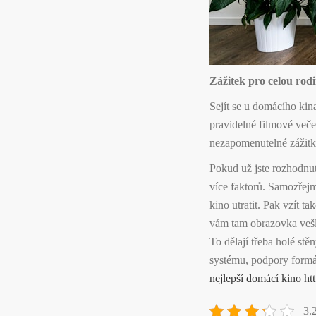
Zážitek pro celou rodi
Sejít se u domácího kina 
pravidelné filmové večer
nezapomenutelné zážitk
Pokud už jste rozhodnut
více faktorů. Samozřejm
kino utratit. Pak vzít t
vám tam obrazovka vešla.
To dělají třeba holé st
systému, podpory formát
nejlepší domácí kino htt
3.2