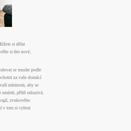
Můžete si dělat
říte si tím nové,
hodovat se musíte podle
 ochotni za vaše domácí
vaší místnosti, aby se
umístit, příliš odrazivá.
ologií, zvukového
í v tom si vybrat