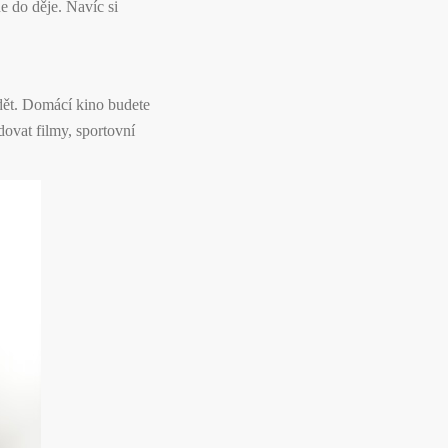
e do děje. Navíc si
.
idět. Domácí kino budete
dovat filmy, sportovní