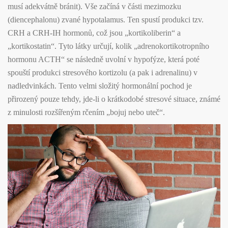
musí adekvátně bránit). Vše začíná v části
mezi
mozku
(diencephalonu)
zvané hypotalamus. Ten spustí produkci tzv.
CRH
a CRH-IH
hormonů, což jsou „kortikoliberin“ a
„kortikostatin“. Tyto látky určují, kolik „adrenokortikotropního
hormonu ACTH“ se následně uvolní v hypofýze, která
poté
spouští produkci stresového kortizolu (a pak i adrenalinu) v
nadledvinkách. Tento velmi složitý hormonální pochod je
přirozený pouze tehdy, jde-li o krátkodobé stresové situace,
známé
z minulosti rozšířeným rčením „bojuj nebo uteč“.