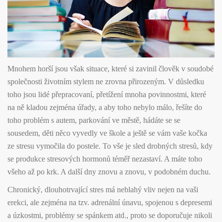
Mnohem horší jsou však situace, které si zavinil člověk v soudobé
společnosti životním stylem ne zrovna přirozeným. V důsledku
toho jsou lidé přepracovaní, přetížení mnoha povinnostmi, které
na ně kladou zejména úřady, a aby toho nebylo málo, řešíte do
toho problém s autem, parkování ve městě, hádáte se se
sousedem, děti něco vyvedly ve škole a ještě se vám vaše kočka
ze stresu vymočila do postele. To vše je sled drobných stresů, kdy
se produkce stresových hormonů téměř nezastaví. A máte toho
všeho až po krk. A další dny znovu a znovu, v podobném duchu.
Chronický, dlouhotrvající stres má neblahý vliv nejen na vaši
erekci, ale zejména na tzv. adrenální únavu, spojenou s depresemi
a úzkostmi, problémy se spánkem atd., proto se doporučuje nikoli