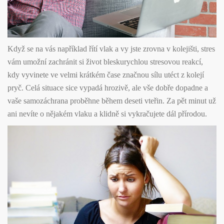
Když se na vás například řítí vlak a vy jste zrovna v kolejišti, stres
vám umožní zachránit si život bleskurychlou stresovou reakcí,
kdy vyvinete ve velmi krátkém čase značnou sílu utéct z kolejí
pryč. Celá situace sice vypadá hrozivě, ale vše dobře dopadne a
vaše samozáchrana proběhne během deseti vteřin. Za pět minut už
ani nevíte o nějakém vlaku a klidně si vykračujete dál přírodou.