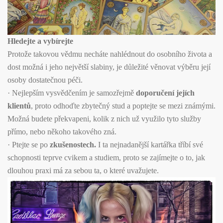
Hledejte a vybírejte
Protože takovou vědmu necháte nahlédnout do osobního života a
dost možná i jeho největší slabiny, je důležité věnovat výběru její
osoby dostatečnou péči.
· Nejlepším vysvědčením je samozřejmě
doporučení jejích
klientů
, proto odhoďte zbytečný stud a poptejte se mezi známými.
Možná budete překvapeni, kolik z nich už využilo tyto služby
přímo, nebo někoho takového zná.
· Ptejte se po
zkušenostech.
I ta nejnadanější kartářka tříbí své
schopnosti teprve cvikem a studiem, proto se zajímejte o to, jak
dlouhou praxi má za sebou ta, o které uvažujete.