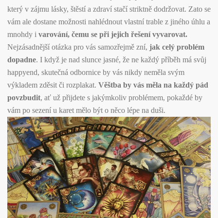
který v zájmu lásky, štěstí a zdraví stačí striktně dodržovat. Zato se
vám ale dostane možnosti nahlédnout vlastní trable z jiného úhlu a
mnohdy i
varování, čemu se při jejich řešení vyvarovat.
Nejzásadnější otázka pro vás samozřejmě zní,
jak celý problém
dopadne
. I když je nad slunce jasné, že ne každý příběh má svůj
happyend, skutečná odbornice by vás nikdy neměla svým
výkladem zděsit či rozplakat.
Věštba by vás měla na každý pád
povzbudit
, ať už přijdete s jakýmkoliv problémem, pokaždé by
vám po sezení u karet mělo být o něco lépe na duši.