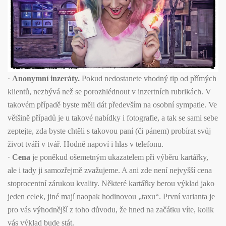
·
Anonymní inzeráty.
Pokud nedostanete vhodný tip od přímých
klientů, nezbývá než se porozhlédnout v inzertních rubrikách. V
takovém případě byste měli dát především na osobní sympatie. Ve
většině případů je u takové nabídky i fotografie, a tak se sami sebe
zeptejte, zda byste chtěli s takovou paní (či pánem) probírat svůj
život tváří v tvář. Hodně napoví i hlas v telefonu.
·
Cena
je poněkud ošemetným ukazatelem při výběru kartářky,
ale i tady ji samozřejmě zvažujeme. A ani zde není nejvyšší cena
stoprocentní zárukou kvality. Některé kartářky berou výklad jako
jeden celek, jiné mají naopak hodinovou „taxu“. První varianta je
pro vás výhodnější z toho důvodu, že hned na začátku víte, kolik
vás výklad bude stát.