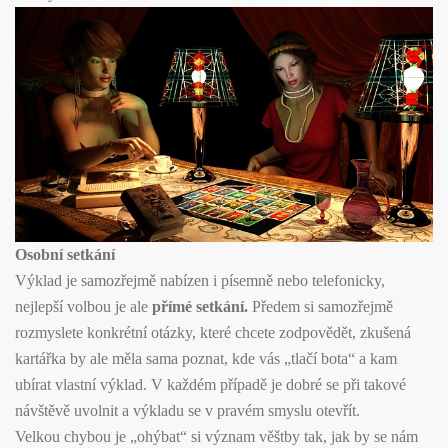
Osobní setkání
Výklad je samozřejmě nabízen i písemně nebo telefonicky,
nejlepší volbou je ale
přímé setkání.
Předem si samozřejmě
rozmyslete konkrétní otázky, které chcete zodpovědět, zkušená
kartářka by ale měla sama poznat, kde vás „tlačí bota“ a kam
ubírat vlastní výklad. V každém případě je dobré se při takové
návštěvě uvolnit a výkladu se v pravém smyslu otevřít.
Velkou chybou je „ohýbat“ si význam věštby tak, jak by se nám