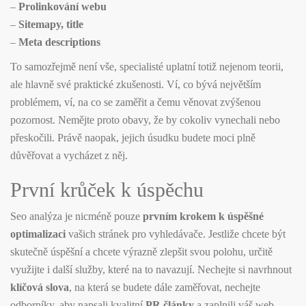
–
Prolinkování webu
–
Sitemapy, title
–
Meta descriptions
To samozřejmě není vše, specialisté uplatní totiž nejenom teorii,
ale hlavně své praktické zkušenosti. Ví, co bývá největším
problémem, ví, na co se zaměřit a čemu věnovat zvýšenou
pozornost. Nemějte proto obavy, že by cokoliv vynechali nebo
přeskočili. Právě naopak, jejich úsudku budete moci plně
důvěřovat a vycházet z něj.
První krůček k úspěchu
Seo analýza je nicméně pouze
prvním krokem k úspěšné
optimalizaci
vašich stránek pro vyhledávače. Jestliže chcete být
skutečně úspěšní a chcete výrazně zlepšit svou polohu, určitě
využijte i další služby, které na to navazují. Nechejte si navrhnout
klíčová slova
, na která se budete dále zaměřovat, nechejte
odborníky, aby napsali kvalitní
PR články
a zaplnili váš web