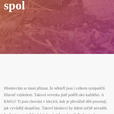
spol
Hlodavcům se musí přiznat, že někteří jsou i celkem sympatičtí.
Hlavně vzhledem. Taková veverka jistě potěší oko každého. A
Křečci? Ti jsou chováni v klecích, kde je převážně děti pozorují,
jak vyvádějí skopičiny. Takoví hlodavci by lidem určitě nevadili.