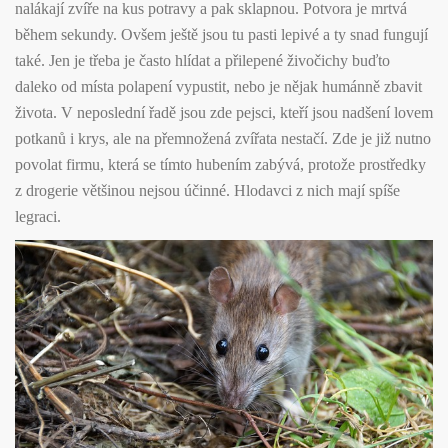
nalákají zvíře na kus potravy a pak sklapnou. Potvora je mrtvá
během sekundy. Ovšem ještě jsou tu pasti lepivé a ty snad fungují
také. Jen je třeba je často hlídat a přilepené živočichy buďto
daleko od místa polapení vypustit, nebo je nějak humánně zbavit
života. V neposlední řadě jsou zde pejsci, kteří jsou nadšení lovem
potkanů i krys, ale na přemnožená zvířata nestačí. Zde je již nutno
povolat firmu, která se tímto hubením zabývá, protože prostředky
z drogerie většinou nejsou účinné. Hlodavci z nich mají spíše
legraci.