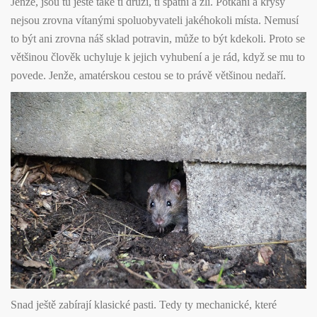
Jenže, jsou tu ještě také ti druzí, ti špatní a zlí. Potkani a krysy
nejsou zrovna vítanými spoluobyvateli jakéhokoli místa. Nemusí
to být ani zrovna náš sklad potravin, může to být kdekoli. Proto se
většinou člověk uchyluje k jejich vyhubení a je rád, když se mu to
povede. Jenže, amatérskou cestou se to právě většinou nedaří.
Snad ještě zabírají klasické pasti. Tedy ty mechanické, které