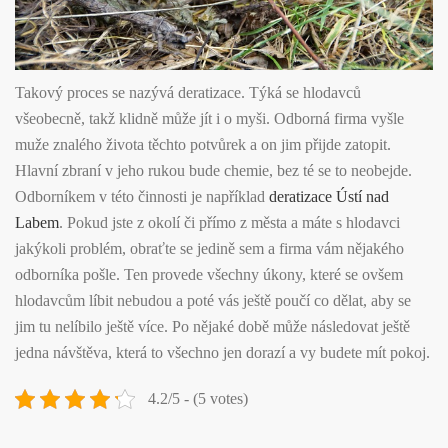
Takový proces se nazývá deratizace. Týká se hlodavců
všeobecně, takž klidně může jít i o myši. Odborná firma vyšle
muže znalého života těchto potvůrek a on jim přijde zatopit.
Hlavní zbraní v jeho rukou bude chemie, bez té se to neobejde.
Odborníkem v této činnosti je například
deratizace Ústí nad
Labem
. Pokud jste z okolí či přímo z města a máte s hlodavci
jakýkoli problém, obraťte se jedině sem a firma vám nějakého
odborníka pošle. Ten provede všechny úkony, které se ovšem
hlodavcům líbit nebudou a poté vás ještě poučí co dělat, aby se
jim tu nelíbilo ještě více. Po nějaké době může následovat ještě
jedna návštěva, která to všechno jen dorazí a vy budete mít pokoj.
4.2/5 - (5 votes)