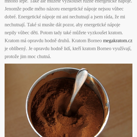
mnoho lépe. Také ale můžete vyzkoušet různé energetické nápoje.
Jenomže podle mého názoru energetické nápoje nejsou vůbec
dobré. Energetické nápoje mi ani nechutnají a jsem ráda, že mi
nechutnají. Také si musíte dát pozor, aby energetické nápoje
nepily vůbec děti. Potom tady také můžete vyzkoušet kratom.
Kratom má opravdu hodně druhů. Kratom Borneo
megakratom.cz
je oblíbený. Je opravdu hodně lidí, kteří kratom Borneo využívají,
protože jim moc chutná.