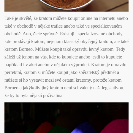
Také je skvělé, že kratom můžete koupit online na internetu anebo
také v obchodě v nějaké trafice anebo také ve specializovaném
obchodě.
Ano, čtete správně. Existují i specializované obchody,
kde prodávají kratom, nejenom klasický obyčejný kratom, ale také
kratom Borneo. Můžete koupit také opravdu levný kratom. Tedy
záleží už jenom na vás, kde to kupujete anebo jestli to kupujete
například i v akci anebo v nějakém výprodeji. Kratom je opravdu
perfektní, kratom si můžete koupit jako sběratelský předmět a
můžete si ho vystavit mezi své ostatní kratomy, protože kratom
Borneo a jakýkoliv jiný kratom není schválený naší legislativou,
že by to byla nějaká poživatina.