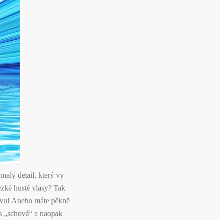
malý detail, který vy
zké husté vlasy? Tak
barvu! Anebo máte pěkně
os „schová“ a naopak