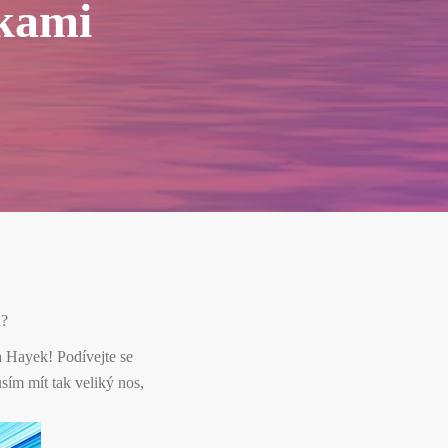
ikami
d?
a Hayek! Podívejte se
sím mít tak veliký nos,