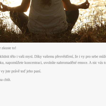
 zkuste to!
klidnit tělo i vaši mysl. Díky vašemu přesvědčení, že i vy pro sebe můž
iku, napomůžete koncentraci, uvolníte nahromaděné emoce. A nic vás to
 vy jste právě teď jeho paní.
 chtít.