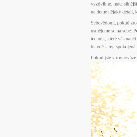
vyzdvihne, máte silnějš
najdeme nějaký detail, k
Sebevědomí, pokud zrovn
usmějeme se na sebe. Pě
technik, které vás naučí
hlavně – být spokojená 
Pokud jste v rovnováze a