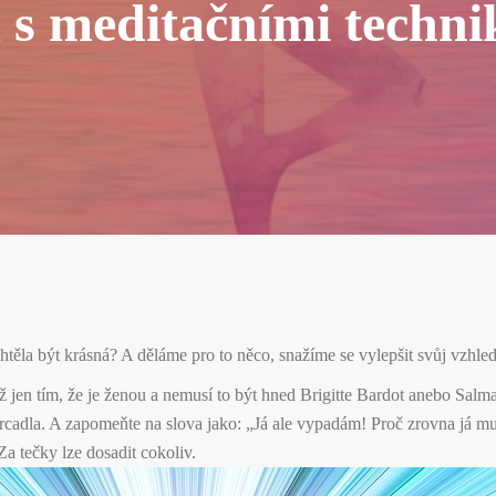
 s meditačními techn
chtěla být krásná? A děláme pro to něco, snažíme se vylepšit svůj vzhle
ž jen tím, že je ženou a nemusí to být hned Brigitte Bardot anebo Salm
zrcadla. A zapomeňte na slova jako: „Já ale vypadám! Proč zrovna já mu
Za tečky lze dosadit cokoliv.