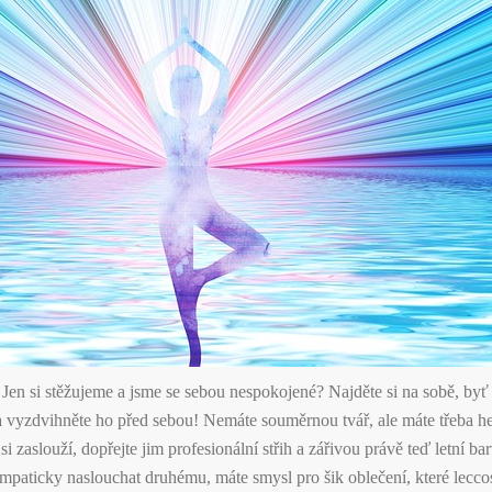
 Jen si stěžujeme a jsme se sebou nespokojené? Najděte si na sobě, byť 
 vyzdvihněte ho před sebou! Nemáte souměrnou tvář, ale máte třeba he
 si zaslouží, dopřejte jim profesionální střih a zářivou právě teď letní 
mpaticky naslouchat druhému, máte smysl pro šik oblečení, které lecc