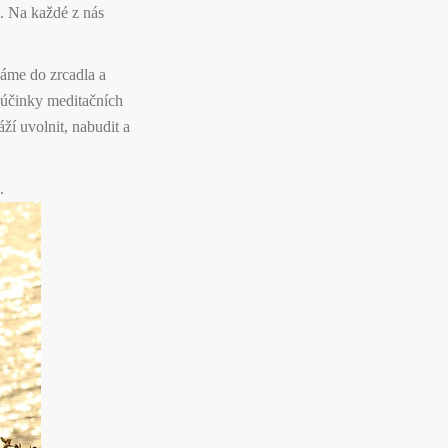
t. Na každé z nás
váme do zrcadla a
 účinky meditačních
ží uvolnit, nabudit a
.