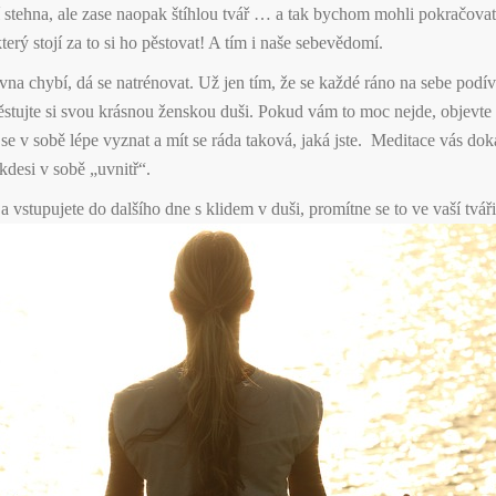
í stehna, ale zase naopak štíhlou tvář … a tak bychom mohli pokračova
terý stojí za to si ho pěstovat! A tím i naše sebevědomí.
a chybí, dá se natrénovat. Už jen tím, že se každé ráno na sebe podí
stujte si svou krásnou ženskou duši. Pokud vám to moc nejde, objevte
 se v sobě lépe vyznat a mít se ráda taková, jaká jste.
Meditace vás doká
kdesi v sobě „uvnitř“.
 vstupujete do dalšího dne s klidem v duši, promítne se to ve vaší tváři