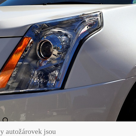
py autožárovek jsou