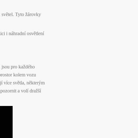
světel. Tyto žárovky
ci i náhradní osvětlení
á jsou pro každého
í prostor kolem vozu
jí více světla, některým
ozornit a volí dražší