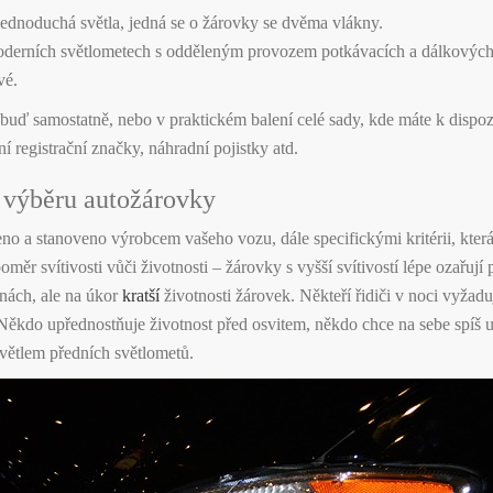
jednoduchá světla, jedná se o žárovky se dvěma vlákny.
oderních světlometech s odděleným provozem potkávacích a dálkových 
vé.
buď samostatně, nebo v praktickém balení celé sady, kde máte k dispozi
ní registrační značky, náhradní pojistky atd.
i výběru autožárovky
eno a stanoveno výrobcem vašeho vozu, dále specifickými kritérii, kter
poměr svítivosti vůči životnosti – žárovky s vyšší svítivostí lépe ozařuj
nách, ale na úkor
kratší
životnosti žárovek. Někteří řidiči v noci vyžadu
Někdo upřednostňuje životnost před osvitem, někdo chce na sebe spíš up
ětlem předních světlometů.