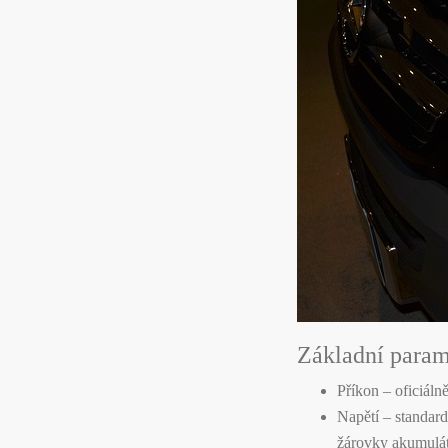
Základní param
Příkon – oficiál
Napětí – standar
žárovky akumulát