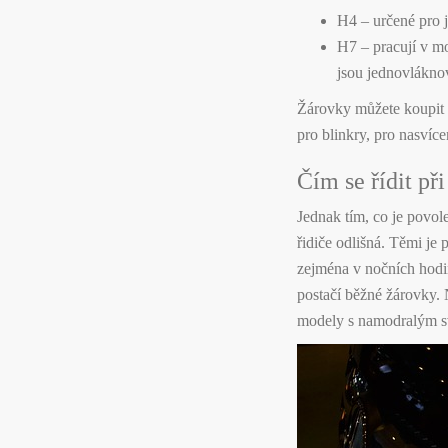
H4 – určené pro 
H7 – pracují v m
jsou jednovlákno
Žárovky
můžete koupit 
pro blinkry, pro nasvíce
Čím se řídit př
Jednak tím, co je povol
řidiče odlišná. Těmi je 
zejména v nočních hodi
postačí běžné žárovky. 
modely s namodralým sv