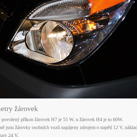
etry žárovek
ně povolený příkon žárovek H7 je 55 W, u žárovek H4 je to 60W.
dně jsou žárovky osobních vozů napájeny zdrojem o napětí 12 V, náklad
ory 24 V.