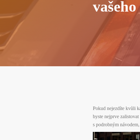
vašeho
Pokud nejezdíte kvůli k
byste nejprve zalistov
s podrobným návodem, ja