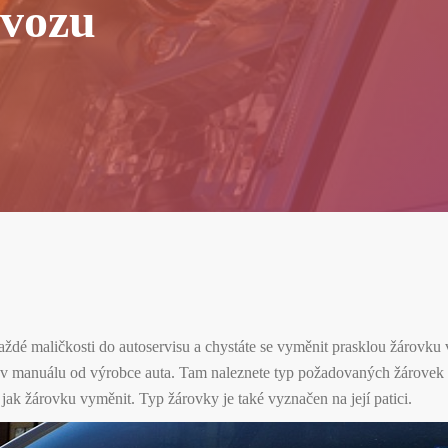
 vozu
aždé maličkosti do autoservisu a chystáte se vyměnit prasklou žárovku
at v manuálu od výrobce auta. Tam naleznete typ požadovaných žárovek 
k žárovku vyměnit. Typ žárovky je také vyznačen na její patici.