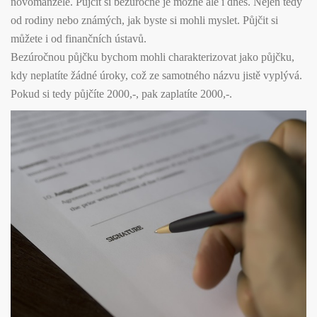
novomanžele. Půjčit si bezúročně je možné ale i dnes. Nejen tedy
od rodiny nebo známých, jak byste si mohli myslet. Půjčit si
můžete i od finančních ústavů.
Bezúročnou půjčku bychom mohli charakterizovat jako půjčku,
kdy neplatíte žádné úroky, což ze samotného názvu jistě vyplývá.
Pokud si tedy půjčíte 2000,-, pak zaplatíte 2000,-.