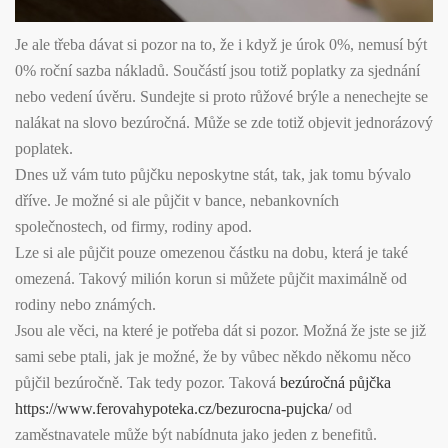
Je ale třeba dávat si pozor na to, že i když je úrok 0%, nemusí být
0% roční sazba nákladů. Součástí jsou totiž poplatky za sjednání
nebo vedení úvěru. Sundejte si proto růžové brýle a nenechejte se
nalákat na slovo bezúročná. Může se zde totiž objevit jednorázový
poplatek.
Dnes už vám tuto půjčku neposkytne stát, tak, jak tomu bývalo
dříve. Je možné si ale půjčit v bance, nebankovních
společnostech, od firmy, rodiny apod.
Lze si ale půjčit pouze omezenou částku na dobu, která je také
omezená. Takový milión korun si můžete půjčit maximálně od
rodiny nebo známých.
Jsou ale věci, na které je potřeba dát si pozor. Možná že jste se již
sami sebe ptali, jak je možné, že by vůbec někdo někomu něco
půjčil bezúročně. Tak tedy pozor. Taková
bezúročná půjčka
https://www.ferovahypoteka.cz/bezurocna-pujcka/
od
zaměstnavatele může být nabídnuta jako jeden z benefitů.