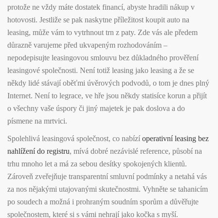
protože ne vždy máte dostatek financí, abyste hradili nákup v
hotovosti. Jestliže se pak naskytne příležitost koupit auto na
leasing, může vám to vytrhnout trn z paty. Zde vás ale předem
důrazně varujeme před ukvapeným rozhodováním –
nepodepisujte leasingovou smlouvu bez důkladného prověření
leasingové společnosti. Není totiž leasing jako leasing a že se
někdy lidé stávají oběťmi úvěrových podvodů, o tom je dnes plný
Internet. Není to legrace, ve hře jsou někdy statisíce korun a přijít
o všechny vaše úspory či jiný majetek je pak doslova a do
písmene na mrtvici.
Spolehlivá leasingová společnost, co nabízí
operativní leasing bez
nahlížení do registru
, mívá dobré nezávislé reference, působí na
trhu mnoho let a má za sebou desítky spokojených klientů.
Zároveň zveřejňuje transparentní smluvní podmínky a netahá vás
za nos nějakými utajovanými skutečnostmi. Vyhněte se tahanicím
po soudech a možná i prohraným soudním sporům a důvěřujte
společnostem, které si s vámi nehrají jako kočka s myší.