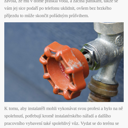
zavolá, že mu v domě praskla voda, a začíná panikařit, takže se
vám jej sice podaří po telefonu uklidnit, ovšem bez brzkého
příjezdu to může skončit pořádným průšvihem.
K tomu, aby instalatéři mohli vykonávat svou profesi a bylo na ně
spolehnutí, potřebují kromě instalatérského nářadí a dalšího
pracovního vybavení také spolehlivý vůz. Vydat se do terénu se