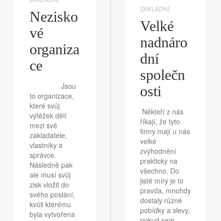
ZÁKLADNÍ
Nezisko
Velké
vé
nadnáro
organiza
dní
ce
společn
Jsou
osti
to organizace,
které svůj
Někteří z nás
výtěžek dělí
říkají, že tyto
mezi své
firmy mají u nás
zakladatele,
velké
vlastníky a
zvýhodnění
správce.
prakticky na
Následně pak
všechno. Do
ale musí svůj
jisté míry je to
zisk vložit do
pravda, mnohdy
svého poslání,
dostaly různé
kvůli kterému
pobídky a slevy,
byla vytvořena
pokud sem