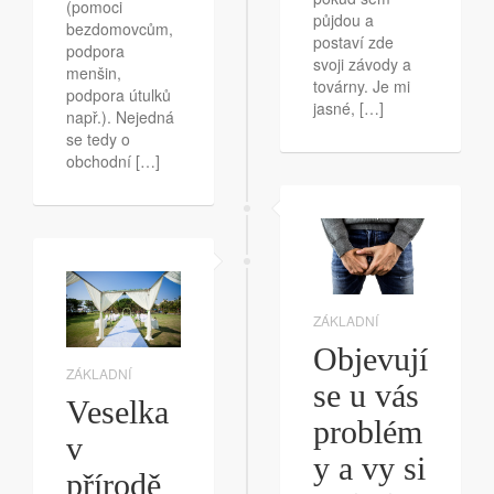
(pomoci
půjdou a
bezdomovcům,
postaví zde
podpora
svoji závody a
menšin,
továrny. Je mi
podpora útulků
jasné, […]
např.). Nejedná
se tedy o
obchodní […]
ZÁKLADNÍ
Objevují
ZÁKLADNÍ
se u vás
Veselka
problém
v
y a vy si
přírodě