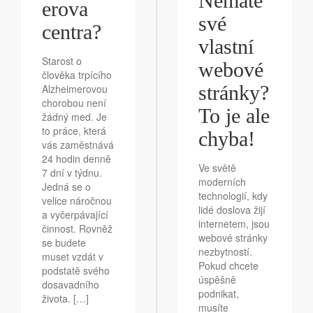
Nemáte
erova
své
centra?
vlastní
Starost o
webové
člověka trpícího
stránky?
Alzheimerovou
chorobou není
To je ale
žádný med. Je
to práce, která
chyba!
vás zaměstnává
24 hodin denně
Ve světě
7 dní v týdnu.
moderních
Jedná se o
technologií, kdy
velice náročnou
lidé doslova žijí
a vyčerpávající
internetem, jsou
činnost. Rovněž
webové stránky
se budete
nezbytností.
muset vzdát v
Pokud chcete
podstatě svého
úspěšně
dosavadního
podnikat,
života. […]
musíte