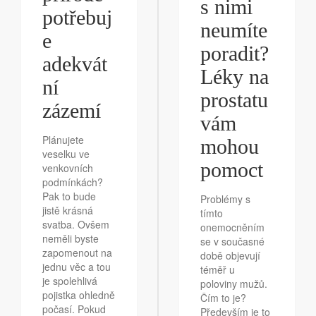
s nimi
potřebuj
neumíte
e
poradit?
adekvát
Léky na
ní
prostatu
zázemí
vám
Plánujete
mohou
veselku ve
pomoct
venkovních
podmínkách?
Pak to bude
Problémy s
jistě krásná
tímto
svatba. Ovšem
onemocněním
neměli byste
se v současné
zapomenout na
době objevují
jednu věc a tou
téměř u
je spolehlivá
poloviny mužů.
pojistka ohledně
Čím to je?
počasí. Pokud
Především je to