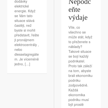
Nepodc
dodávky
elektrické
eňte
energie. Když
se Vám tato
výdaje
situace stává
častěji, než
Víte, co
byste si mohli
všechno se
představit, řešte
může stát, když
ji pronájmem
to přeženete s
elektrocentrály ,
náklady?
nebo
Takové situace
diesselagregáte
se bojí každý
m. Je víceméně
podnikatel.
jedno, […]
Proto tak záleží
na tom, abyste
brali ekonomiku
podniku
zodpovědně.
Každá
ekonomika
podniku musí
být prostě