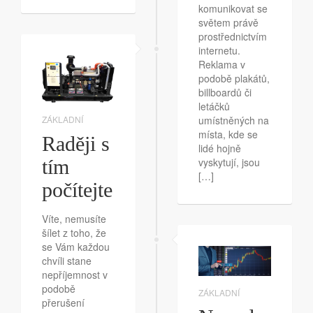
komunikovat se
světem právě
prostřednictvím
internetu.
Reklama v
podobě plakátů,
billboardů či
letáčků
umístněných na
ZÁKLADNÍ
místa, kde se
Raději s
lidé hojně
vyskytují, jsou
tím
[…]
počítejte
Víte, nemusíte
šílet z toho, že
se Vám každou
chvíli stane
nepříjemnost v
podobě
ZÁKLADNÍ
přerušení