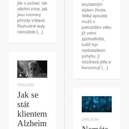
jde o počasí, tak
současným
všichni víme, jak
stylem života.
jsou rozmary
Velká spousta
přírody vrtkavé.
mužů v
Rozhodně tedy
pokročilém věku
nemůžete […]
již velmi
zpohodlněla,
tudíž trpí
nedostatkem
pohybu, jí
nezdravá jídla a
konzumují […]
ZÁKLADNÍ
Jak se
stát
klientem
ZÁKLADNÍ
Alzheim